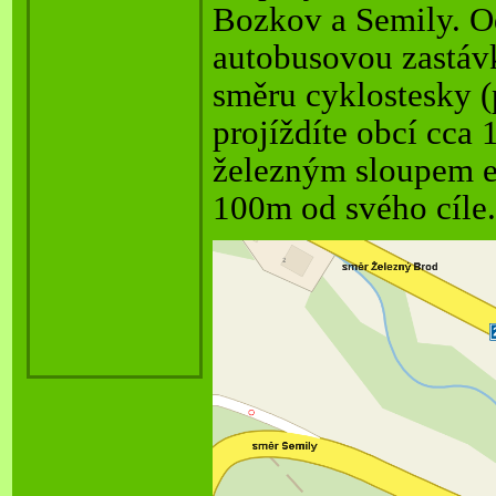
Bozkov a Semily. O
autobusovou zastáv
směru cyklostesky
(
projíždíte obcí cca 
železným sloupem el
100m od svého cíle.