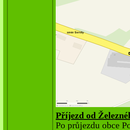
Příjezd od Železn
Po p
růjezdu obce P