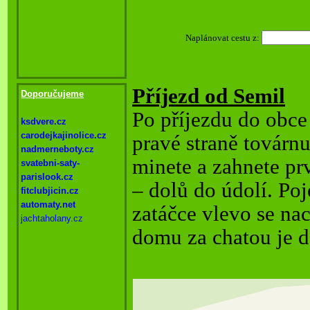
Naplánovat cestu z:
Příjezd od Semil
Doporučujeme
Po p
ř
íjezdu do obce
ksdvere.cz
carodejkajinolice.cz
pravé stran
ě
továrnu
nadmerneboty.cz
minete a zahnete pr
svatebni-
saty-
parislook.cz
– dol
ů
do údolí. Poj
fitclubjicin.cz
automaty.net
zatá
č
ce vlevo se nac
jachtaholany.cz
domu za chatou je 