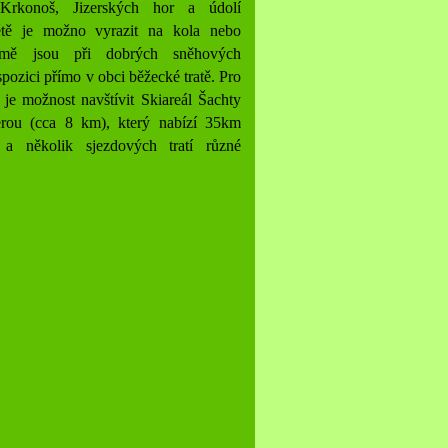
Krkonoš, Jizerských hor a údolí
tě je možno vyrazit na kola nebo
zimě jsou při dobrých sněhových
pozici přímo v obci běžecké tratě. Pro
e je možnost navštívit Skiareál Šachty
rou (cca 8 km), který nabízí 35km
 a několik sjezdových tratí různé