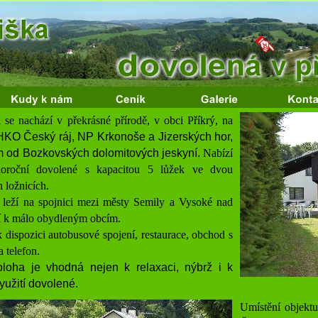
a se nachází
v překrásné přírodě,
v obci Příkrý
,
na
CHKO
Č
eský ráj
,
NP Krkonoše
a Jizerských hor
,
m od Bozkovských dolomitových jeskyní
.
Nabízí
loroční dovolené s kapacitou 5 lůžek ve dvou
 ložnicích.
 leží na spojnici mezi městy Semily a Vysoké nad
ří k málo obydleným obcím.
 k dispozici autobusové spojení, restaurace, obchod s
 telefon.
oloha je vhodná nejen k relaxaci, nýbrž i k
yužití dovolené.
Umístění objektu