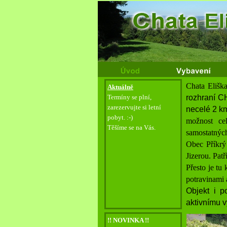
Chata Elišk
Aktuálně
Termíny se plní,
rozhraní 
zarezervujte si letní
necelé 2 k
pobyt. :-
)
možnost ce
Těšíme se na Vás.
samostatných
Obec Příkrý
Jizerou. Pat
Přesto je tu
potravinami a
Objekt i p
aktivnímu v
!! NOVINKA !!