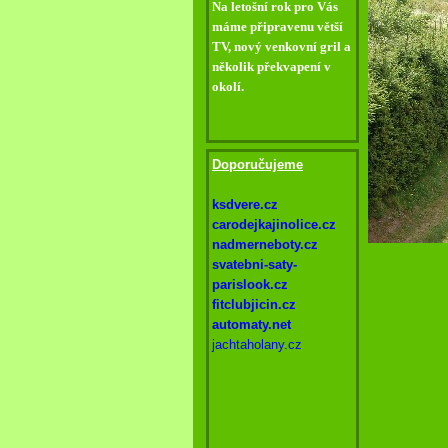
Na letošní rok pro Vás
máme připravenu větší
TV, nový venkovní gril a
několik překvapení v
okolí.
Doporučujeme
ksdvere.cz
carodejkajinolice.cz
nadmerneboty.cz
svatebni-
saty-
parislook.cz
fitclubjicin.cz
automaty.net
jachtaholany.cz