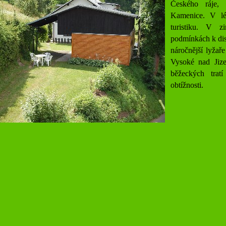
Českého ráje, 
Kamenice. V lé
turistiku. V 
podmínkách k dis
náročnější lyžař
Vysoké nad Jize
běžeckých tratí
obtížnosti.