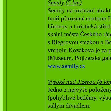
Semily (5 km)
Semily na rozhraní atrak
tvoří přirozené centrum 
hřebeny a turistická stře
skalní města Českého ráje
s Riegrovou stezkou a B
vrcholu Kozákova je za p
(Muzeum, Pojizerská galer
www.semily.cz
Vysoké nad Jizerou (8 km
Jedno z nejvýše polože
(pohyblivé betlémy, výsta
stálým divadlem.