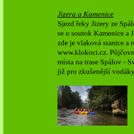
Jizera a Kamenice
Sjezd řeky Jizery ze Spá
se o soutok Kamenice a J
zde je vlaková stanice a 
www.klokoci.cz. Půjčovn
místa na trase Spálov -
Sv
již pro zkušenější vodáky