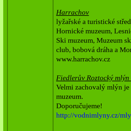
Harrachov
lyžařské a turistické stře
Hornické muzeum, Lesnic
Ski muzeum, Muzeum skla
club, bobová dráha a Mo
www.harrachov.cz
Fiedlerův Roztocký mlýn
Velmi zachovalý mlýn je
muzeum.
Doporučujeme!
http://vodnimlyny.cz/ml