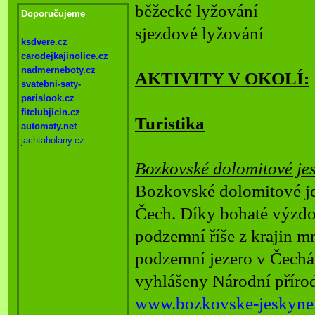
běžecké lyžování
Doporučujeme
sjezdové lyžování
ksdvere.cz
carodejkajinolice.cz
nadmerneboty.cz
AKTIVITY V OKOLÍ:
svatebni-
saty-
parislook.cz
fitclubjicin.cz
Turistika
automaty.net
jachtaholany.cz
Bozkovské dolomitové jes
Bozkovské dolomitové je
Čech. Díky bohaté výzdo
podzemní říše z krajin m
podzemní jezero v Čechá
vyhlášeny Národní
příro
www.bozkovske-
jeskyne