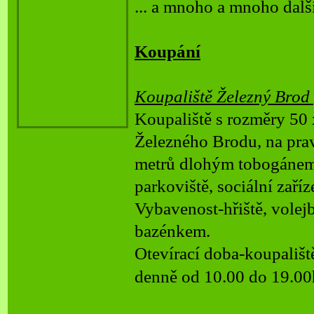
... a mnoho a mnoho dalš
Koupání
Koupaliště Železný Brod
Koupaliště s rozměry 50 
Železného Brodu, na pra
metrů dlohým tobogánem, 
parkoviště, sociální zaříz
Vybavenost
-
hřiště, volej
bazénkem.
Otevírací doba
-
k
oupališt
denně od 10.00 do 19.00