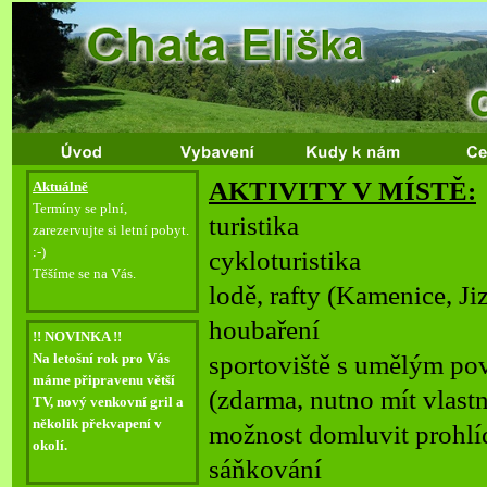
AKTIVITY V MÍSTĚ:
Aktuálně
Termíny se plní,
turistika
zarezervujte si letní pobyt.
:-
)
cykloturistika
Těšíme se na Vás.
lodě, rafty (Kamenice, Ji
houbaření
!! NOVINKA !!
sportoviště s umělým p
Na letošní rok pro Vás
máme připravenu větší
(zdarma, nutno mít vlastn
TV, nový venkovní gril a
několik překvapení v
možnost domluvit prohlíd
okolí.
sáňkování