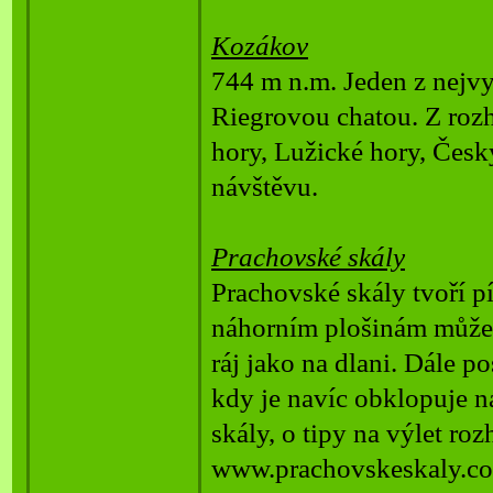
Kozákov
744 m n.m. Jeden z nejvy
Riegrovou chatou. Z rozh
hory, Lužické hory, Český
návštěvu.
Prachovské skály
Prachovské skály tvoří 
náhorním plošinám můžete
ráj jako na dlani. Dále p
kdy je navíc obklopuje n
skály, o tipy na výlet ro
www.prachovskeskaly.c