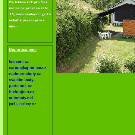
Na letošní rok pro Vás
máme připravenu větší
TV, nový venkovní gril a
několik překvapení v
okolí.
Doporučujeme
ksdvere.cz
carodejkajinolice.cz
nadmerneboty.cz
svatebni-
saty-
parislook.cz
fitclubjicin.cz
automaty.net
jachtaholany.cz