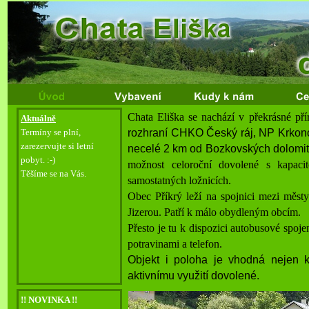
Chata Eliška se nachází
v překrásné př
Aktuálně
rozhraní CHKO
Č
eský ráj
,
NP Krkon
Termíny se plní,
zarezervujte si letní
necelé 2 km od Bozkovských dolomit
pobyt. :-
)
možnost celoroční dovolené s kapac
Těšíme se na Vás.
samostatných ložnicích.
Obec Příkrý leží na spojnici mezi měs
Jizerou. Patří k málo obydleným obcím.
Přesto je tu k dispozici autobusové spoje
potravinami a telefon.
Objekt i poloha je vhodná nejen k 
aktivnímu využití dovolené.
!! NOVINKA !!